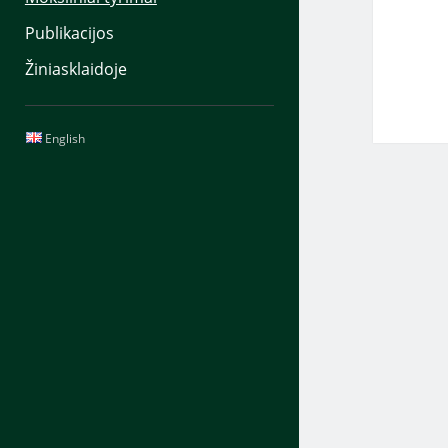
Publikacijos
Žiniasklaidoje
Sidebar
English