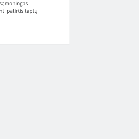
p sąmoningas
nti patirtis taptų