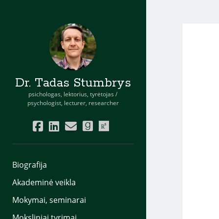
Dr. Tadas Stumbrys
psichologas, lektorius, tyrėtojas /
psychologist, lecturer, researcher
facebook
linkedin
email
goodreads
researchgate
Biografija
Akademinė veikla
Mokymai, seminarai
Moksliniai tyrimai