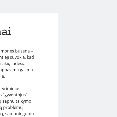
mai
 sąmonės būsena –
eji suvokia, kad
i akių judesiai
 sapnavimą galima
lą.
tyriminius
o “gyventojus“
gų sapnų taikymo
šką problemų
ijimą, sąmoningumo