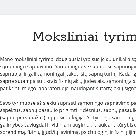
Moksliniai tyri
Mano moksliniai tyrimai daugiausiai yra susiję su unikalia
sąmoningu sapnavimu. Sąmoninguose sapnuose sapnuojanti
sapnuoja, ir gali sąmoningai įtakoti šių sapnų turinį. Kadang
sapne sutampa su tikrais fizinių akių judesiais, sąmoningą
patikrinti miego laboratorijoje, naudojant sutartą akių signa
Savo tyrimuose aš siekiu suprasti sąmoningo sapnavimo pa
aspektus, sapnų pasaulio prigimtį ir dėsnius, sapnų pasauli
(sapnų personažus) ir jų psichologiją. Aš tyrinėju sąmonin
galimybes saviugdai ir vidiniam augimui, įtraukiant kūrybi
sprendimą, fizinių įgūdžių lavinimą, psichologinį ir fizinį g